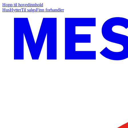
Hopp til hovedinnhold
Hus
Hytter
Til salgs
Finn forhandler