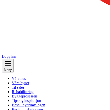
Logg inn
Meny
Våre hus
Våre hytter
Til salgs
Rehabilitering
Byggeprosessen
Tips og inspirasjon
Bestill hyttekatalogen
Bestill huskatalogen