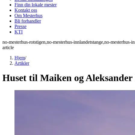
Finn din lokale mester
Kontakt oss
Om Mesterhus
Bli forhandler
Presse
KTI
no-mesterhus-rotstigen,no-mesterhus-innlandetstange,no-mesterhus-in
article
Hjem
/
Artikler
Huset til Maiken og Aleksander 