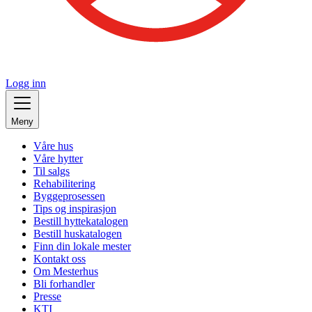
Logg inn
Meny
Våre hus
Våre hytter
Til salgs
Rehabilitering
Byggeprosessen
Tips og inspirasjon
Bestill hyttekatalogen
Bestill huskatalogen
Finn din lokale mester
Kontakt oss
Om Mesterhus
Bli forhandler
Presse
KTI