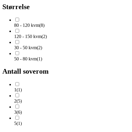
Størrelse
80 - 120 kvm
(
8
)
120 - 150 kvm
(
2
)
30 - 50 kvm
(
2
)
50 - 80 kvm
(
1
)
Antall soverom
1
(
1
)
2
(
5
)
3
(
6
)
5
(
1
)