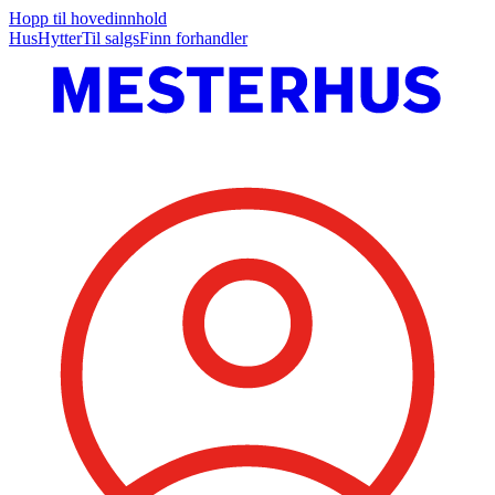
Hopp til hovedinnhold
Hus
Hytter
Til salgs
Finn forhandler