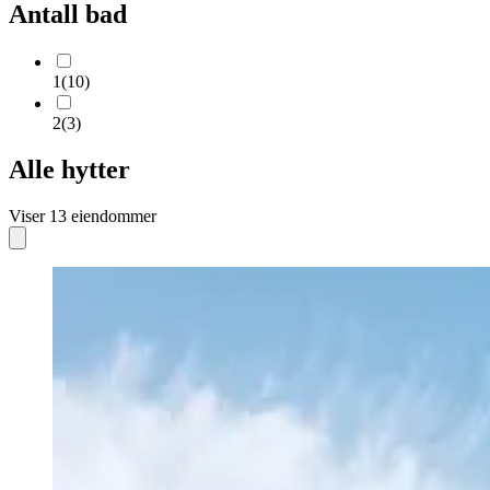
Antall bad
1
(
10
)
2
(
3
)
Alle hytter
Viser
13
eiendommer