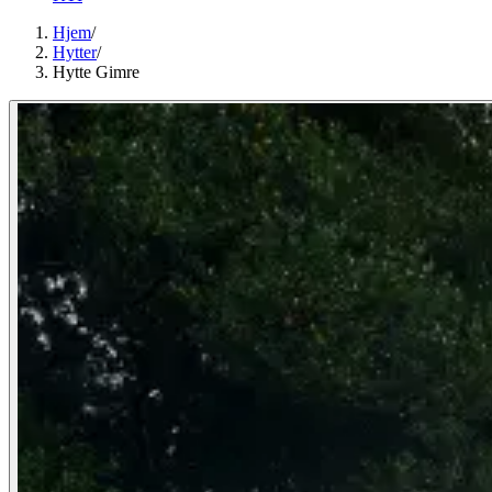
Hjem
/
Hytter
/
Hytte Gimre