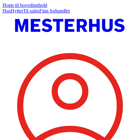
Hopp til hovedinnhold
Hus
Hytter
Til salgs
Finn forhandler