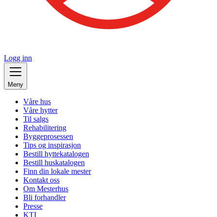
Logg inn
Meny
Våre hus
Våre hytter
Til salgs
Rehabilitering
Byggeprosessen
Tips og inspirasjon
Bestill hyttekatalogen
Bestill huskatalogen
Finn din lokale mester
Kontakt oss
Om Mesterhus
Bli forhandler
Presse
KTI