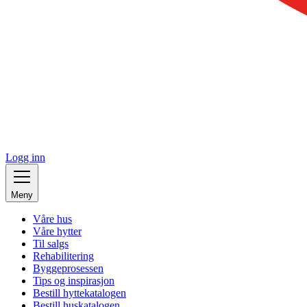
Logg inn
Meny
Våre hus
Våre hytter
Til salgs
Rehabilitering
Byggeprosessen
Tips og inspirasjon
Bestill hyttekatalogen
Bestill huskatalogen