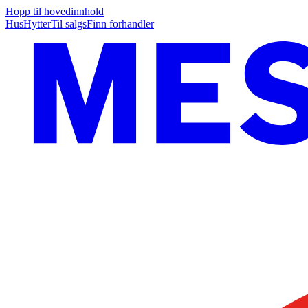
Hopp til hovedinnhold
Hus
Hytter
Til salgs
Finn forhandler