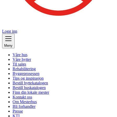
Logg inn
Meny
Våre hus
Våre hytter
Til salgs
Rehabilitering
Byggeprosessen
Tips og inspirasjon
Bestill hyttekatalogen
Bestill huskatalogen
Finn din lokale mester
Kontakt oss
Om Mesterhus
Bli forhandler
Presse
KTI