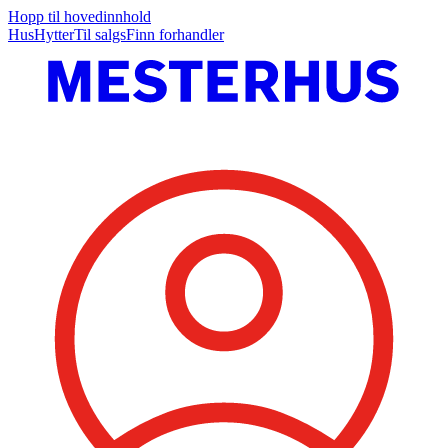
Hopp til hovedinnhold
Hus
Hytter
Til salgs
Finn forhandler