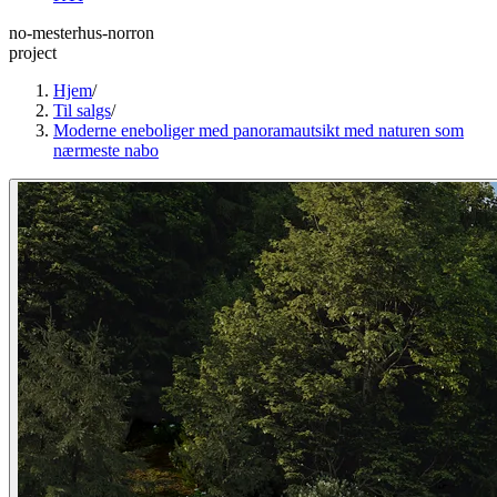
no-mesterhus-norron
project
Hjem
/
Til salgs
/
Moderne eneboliger med panoramautsikt med naturen som
nærmeste nabo