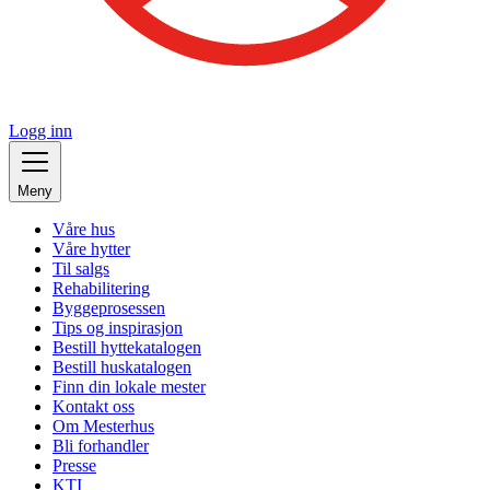
Logg inn
Meny
Våre hus
Våre hytter
Til salgs
Rehabilitering
Byggeprosessen
Tips og inspirasjon
Bestill hyttekatalogen
Bestill huskatalogen
Finn din lokale mester
Kontakt oss
Om Mesterhus
Bli forhandler
Presse
KTI