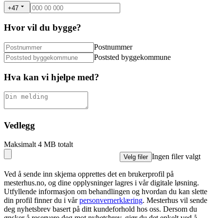
+47
Hvor vil du bygge?
Postnummer
Poststed byggekommune
Hva kan vi hjelpe med?
Vedlegg
Maksimalt 4 MB totalt
Ingen filer valgt
Velg filer
Ved å sende inn skjema opprettes det en brukerprofil på
mesterhus.no, og dine opplysninger lagres i vår digitale løsning.
Utfyllende informasjon om behandlingen og hvordan du kan slette
din profil finner du i vår
personvernerklæring
. Mesterhus vil sende
deg nyhetsbrev basert på ditt kundeforhold hos oss. Dersom du
ønsker å reservere deg mot nyhetsbrev, gjør du det enkelt ved å