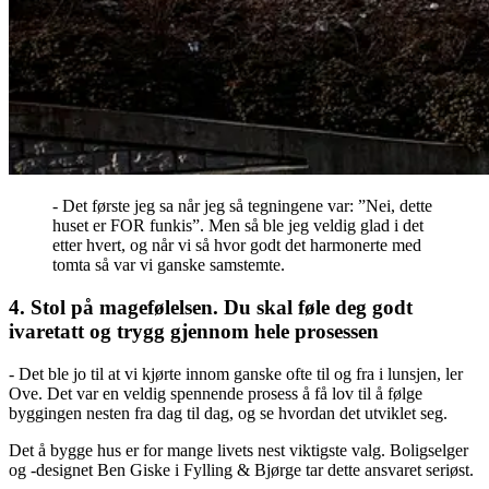
- Det første jeg sa når jeg så tegningene var: ”Nei, dette
huset er FOR funkis”. Men så ble jeg veldig glad i det
etter hvert, og når vi så hvor godt det harmonerte med
tomta så var vi ganske samstemte.
4. Stol på magefølelsen. Du skal føle deg godt
ivaretatt og trygg gjennom hele prosessen
- Det ble jo til at vi kjørte innom ganske ofte til og fra i lunsjen, ler
Ove. Det var en veldig spennende prosess å få lov til å følge
byggingen nesten fra dag til dag, og se hvordan det utviklet seg.
Det å bygge hus er for mange livets nest viktigste valg. Boligselger
og -designet Ben Giske i Fylling & Bjørge tar dette ansvaret seriøst.