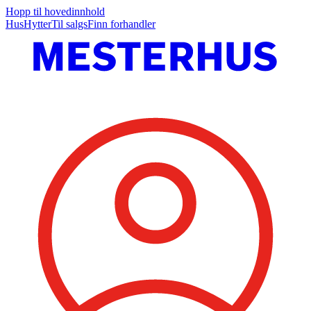
Hopp til hovedinnhold
Hus
Hytter
Til salgs
Finn forhandler