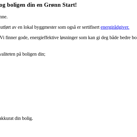
 og boligen din en Grønn Start!
nne.
tført av en lokal byggmester som også er sertifisert
energirådgiver.
Vi finner gode, energieffektive løsninger som kan gi deg både bedre b
valiteten på boligen din;
akkurat din bolig.