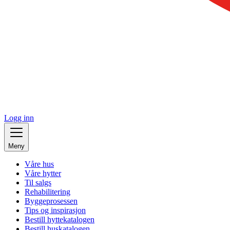
Logg inn
Meny
Våre hus
Våre hytter
Til salgs
Rehabilitering
Byggeprosessen
Tips og inspirasjon
Bestill hyttekatalogen
Bestill huskatalogen