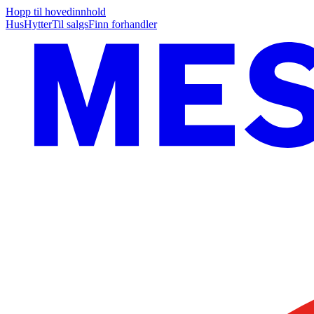
Hopp til hovedinnhold
Hus
Hytter
Til salgs
Finn forhandler