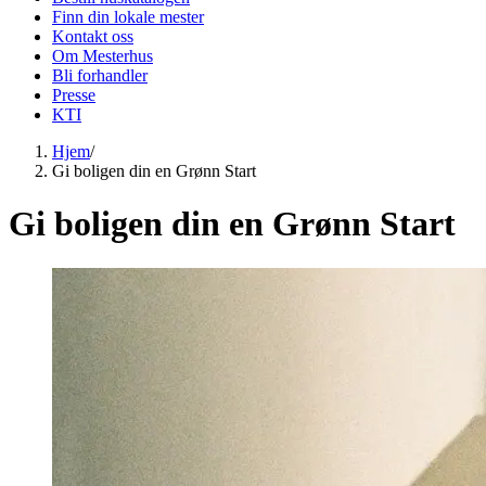
Finn din lokale mester
Kontakt oss
Om Mesterhus
Bli forhandler
Presse
KTI
Hjem
/
Gi boligen din en Grønn Start
Gi boligen din en Grønn Start