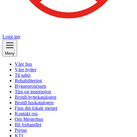
Logg inn
Meny
Våre hus
Våre hytter
Til salgs
Rehabilitering
Byggeprosessen
Tips og inspirasjon
Bestill hyttekatalogen
Bestill huskatalogen
Finn din lokale mester
Kontakt oss
Om Mesterhus
Bli forhandler
Presse
KTI