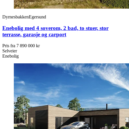
Dyrnesbakken
Egersund
Enebolig med 4 soverom, 2 bad, to stuer, stor
terrasse, garasje og carport
Pris fra
7 890 000 kr
Selveier
Enebolig