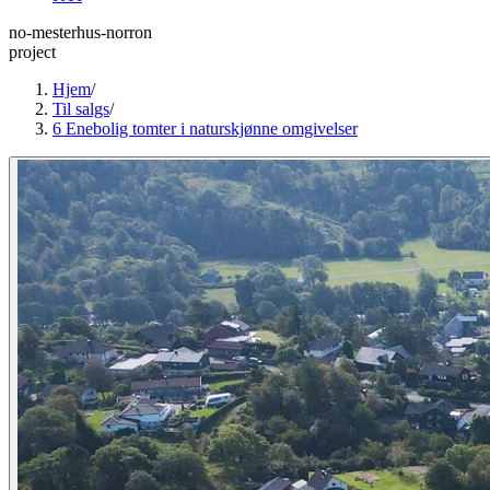
no-mesterhus-norron
project
Hjem
/
Til salgs
/
6 Enebolig tomter i naturskjønne omgivelser