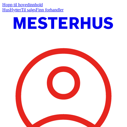
Hopp til hovedinnhold
Hus
Hytter
Til salgs
Finn forhandler