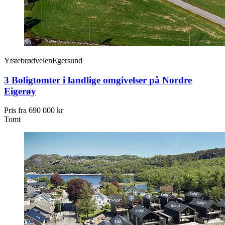
Ytstebrødveien
Egersund
3 Boligtomter i landlige omgivelser på Nordre
Eigerøy
Pris fra
690 000 kr
Tomt