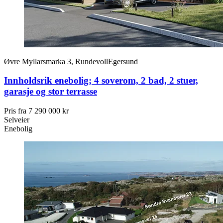
Øvre Myllarsmarka 3, Rundevoll
Egersund
Innholdsrik enebolig; 4 soverom, 2 bad, 2 stuer,
garasje og stor terrasse
Pris fra
7 290 000 kr
Selveier
Enebolig