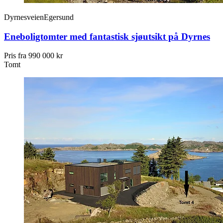
Dyrnesveien
Egersund
Eneboligtomter med fantastisk sjøutsikt på Dyrnes
Pris fra
990 000 kr
Tomt