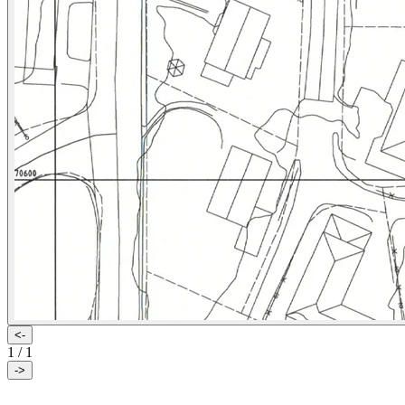
<-
1
/
1
->