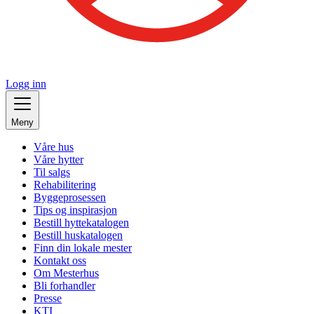
Logg inn
Meny
Våre hus
Våre hytter
Til salgs
Rehabilitering
Byggeprosessen
Tips og inspirasjon
Bestill hyttekatalogen
Bestill huskatalogen
Finn din lokale mester
Kontakt oss
Om Mesterhus
Bli forhandler
Presse
KTI