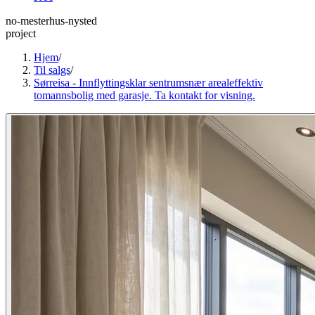
no-mesterhus-nysted
project
Hjem
/
Til salgs
/
Sørreisa - Innflyttingsklar sentrumsnær arealeffektiv
tomannsbolig med garasje. Ta kontakt for visning.