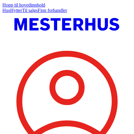
Hopp til hovedinnhold
Hus
Hytter
Til salgs
Finn forhandler