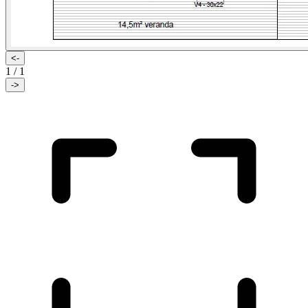
<-
1
/
1
->