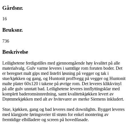
Gårdsnr.
16
Bruksnr.
736
Beskrivelse
Leilighetene ferdigstilles med gjennomgående høy kvalitet på alle
materialvalg. Gulv varme leveres i samtlige rom foruten boder. Det
er beregnet malt gips med listefri løsning på vegger og tak i
stue/kjøkken og gang, og Huntonit proffvegg på vegger og Huntonit
malte plater 60x120 i takene på øvrige rom. Det leveres klikkvinyl
på alle gulv unntatt bad. Leilighetene leveres innflyttingsklar med
komplett baderomsinnredning, samt kvalitetskjøkken levert av
Drømmekjøkken med alt av hvitevarer av merke Siemens inkludert.
Stue, kjøkken, gang og bad leveres med downlights. Bygget leveres
med klargjorte føringsveier til strøm for enkel montering av
fremtidige elbilladere og screen på hovedfasade.