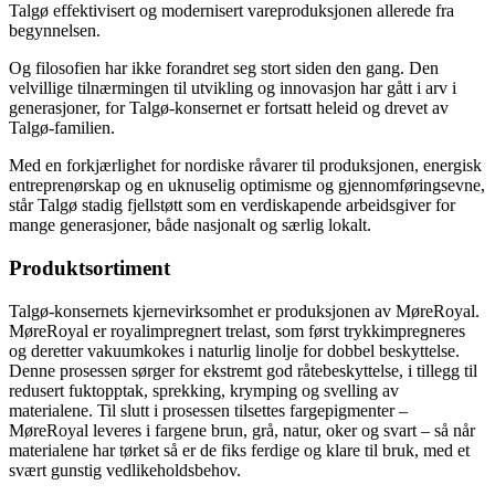
Talgø effektivisert og modernisert vareproduksjonen allerede fra
begynnelsen.
Og filosofien har ikke forandret seg stort siden den gang. Den
velvillige tilnærmingen til utvikling og innovasjon har gått i arv i
generasjoner, for Talgø-konsernet er fortsatt heleid og drevet av
Talgø-familien.
Med en forkjærlighet for nordiske råvarer til produksjonen, energisk
entreprenørskap og en uknuselig optimisme og gjennomføringsevne,
står Talgø stadig fjellstøtt som en verdiskapende arbeidsgiver for
mange generasjoner, både nasjonalt og særlig lokalt.
Produktsortiment
Talgø-konsernets kjernevirksomhet er produksjonen av MøreRoyal.
MøreRoyal er royalimpregnert trelast, som først trykkimpregneres
og deretter vakuumkokes i naturlig linolje for dobbel beskyttelse.
Denne prosessen sørger for ekstremt god råtebeskyttelse, i tillegg til
redusert fuktopptak, sprekking, krymping og svelling av
materialene. Til slutt i prosessen tilsettes fargepigmenter –
MøreRoyal leveres i fargene brun, grå, natur, oker og svart – så når
materialene har tørket så er de fiks ferdige og klare til bruk, med et
svært gunstig vedlikeholdsbehov.