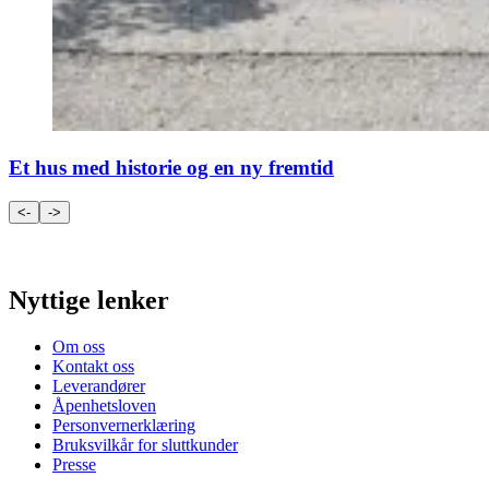
Et hus med historie og en ny fremtid
<-
->
Nyttige lenker
Om oss
Kontakt oss
Leverandører
Åpenhetsloven
Personvernerklæring
Bruksvilkår for sluttkunder
Presse