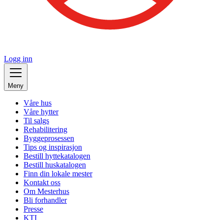
Logg inn
Meny
Våre hus
Våre hytter
Til salgs
Rehabilitering
Byggeprosessen
Tips og inspirasjon
Bestill hyttekatalogen
Bestill huskatalogen
Finn din lokale mester
Kontakt oss
Om Mesterhus
Bli forhandler
Presse
KTI