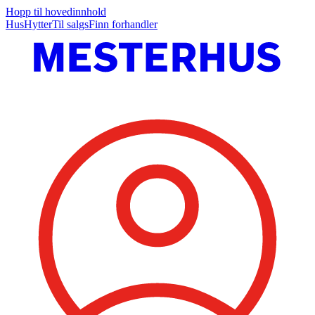
Hopp til hovedinnhold
Hus
Hytter
Til salgs
Finn forhandler