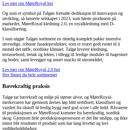
Les mer om MøreRoyal her
Og som et symbol på Talgøs fortsatte dedikasjon til innovasjon og
utvikling, så lanserte selskapet i 2023, som første produsent på
markedet, MøreRoyal kledning 2.0, en royalkledning med D-
klassifisering.
I sum utgjør Talgøs sortiment en rimelig komplett pakke innenfor
utvendige, robuste fasadeprodukter, som er svært godt rustet til å
motstå det røffe, nordiske klimaet. Talgø leverer kledning,
terrassebord, tretak og lekter, i tillegg til ferdige moduler til hagestuer
og boder, samt levegger og annet snacks til uteområdet.
Les mer om MøreRoyal 2.0 her
Her finner du hele sortimentet
Bærekraftig praksis
Talgø tar bærekraft og miljø på største alvor, og MøreRoyal-
merkevaren har gjennom årenes løp blitt sertifisert, klassifisert og
vurdert fra råstoff til ferdig bygg med god score i alle ledd. Råvarene
til produksjonen av MøreRoyal kommer fra bærekraftig, nordisk
skog. Gjennom hele produksjonsprosessen er det lite utslipp, og ikke
minst blir resultatet et produkt som har lang levetid og lavt
vedlikeholdsbehov.