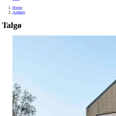
Hjem
/
Artikler
Talgø