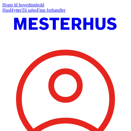
Hopp til hovedinnhold
Hus
Hytter
Til salgs
Finn forhandler