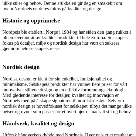
ulike stiler og behov. Denne artikkelen gir deg en smakebit om
hvem Nordpeis er, deres fokus på kvalitet og design.
Historie og opprinnelse
Nordpeis ble etablert i Norge i 1984 og har siden den gang rukket å
bli en leverandør av kvalitetsprodukter til hele Europa. Selskapets
fokus på detaljer, miljø og nordisk design har vært en suksess
gjennom hele selskapets reise.
Nordisk design
Nordisk design er kjent for sin enkelhet, funksjonalitet og
minimalisme. Selskapets produkter har vunnet flere priser for vårt
innovative, stilrene design og en effektiv forbrenningsteknologi.
Med glødende interesse for detaljer, kvalitet og innovasjon er
Nordpeis med på å skape signaturen til nordisk design. Selv om
nordisk design er hovedfokuset for selskapet, tilbys det mange ulike
peiser og ovner som passer for et hvert hjem – uansatt stil og behov.
Håndverk, kvalitet og design
Utforsk håndverkets dybde med Nordpeis. Hver peis er et resultat av