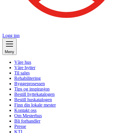
Logg inn
Meny
Våre hus
Våre hytter
Til salgs
Rehabilitering
Byggeprosessen
Tips og inspirasjon
Bestill hyttekatalogen
Bestill huskatalogen
Finn din lokale mester
Kontakt oss
Om Mesterhus
Bli forhandler
Presse
KTI