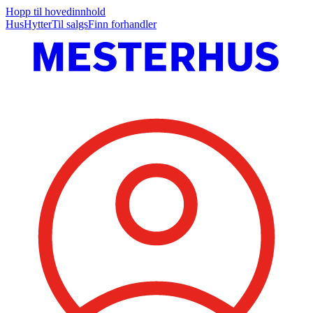
Hopp til hovedinnhold
Hus
Hytter
Til salgs
Finn forhandler