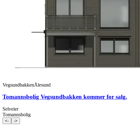
Vegsundbakken
Ålesund
Tomannsbolig Vegsundbakken kommer for salg.
Selveier
Tomannsbolig
<-
->