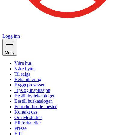
Logg inn
Meny
Våre hus
Våre hytter
Til salgs
Rehabilitering
Byggeprosessen
Tips og inspirasjon
Bestill hyttekatalogen
Bestill huskatalogen
Finn din lokale mester
Kontakt oss
Om Mesterhus
Bli forhandler
Presse
KTI