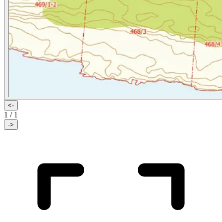
<-
1
/
1
->