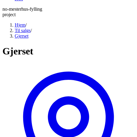
no-mesterhus-fylling
project
Hjem
/
Til salgs
/
Gjerset
Gjerset