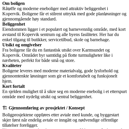
Om boligen
Råtøffe og moderne eneboliger med attraktiv beliggenhet i
Kopervik. Boligene får et stilrent uttrykk med gode planløsninger og
gjennomgående høy standard.
Beliggenhet
Eiendommen ligger i et populært og barnevennlig område, med kort
avstand til Kopervik sentrum og alle byens fasiliteter. Her har du
enkel tilgang til butikker, servicetilbud, skole og barnehage.
Utsikt og omgivelser
Fra boligene får du en fantastisk utsikt over Karmsundet og
Kopervik. Området byr samtidig på flotte turmuligheter like i
nærheten, perfekt for både små og store.
Kvaliteter
Boligene leveres med moderne materialvalg, gode lysforhold og
gjennomtenkte løsninger som gir et komfortabelt og funksjonelt
hjem.
Kort fortalt
En sjelden mulighet til å sikre seg en moderne enebolig i et etterspurt
område med nydelig utsikt og sentral beliggenhet.
🏗️
Gjennomføring av prosjektet / Konsept
Boligprosjektene oppføres etter avtale med kunde, og byggestart
skjer først når endelig avtale er inngått og nødvendige offentlige
tillatelser foreligger.