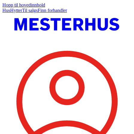
Hopp til hovedinnhold
Hus
Hytter
Til salgs
Finn forhandler