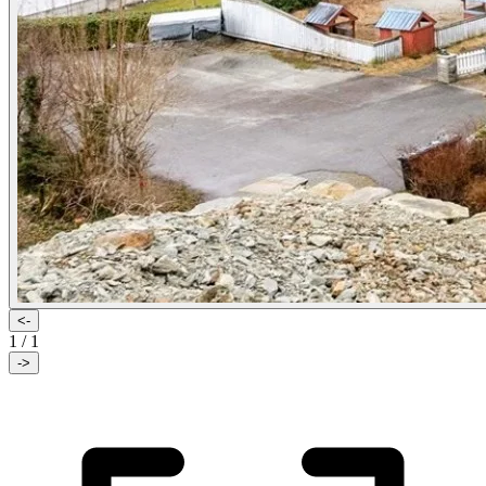
<-
1
/
1
->