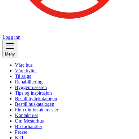
Logg inn
Meny
Våre hus
Våre hytter
Til salgs
Rehabilitering
Byggeprosessen
Tips og inspirasjon
Bestill hyttekatalogen
Bestill huskatalogen
Finn din lokale mester
Kontakt oss
Om Mesterhus
Bli forhandler
Presse
KTI