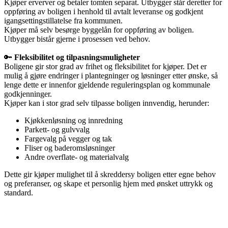
Kjøper erverver og betaler tomten separat. Utbygger står deretter for
oppføring av boligen i henhold til avtalt leveranse og godkjent
igangsettingstillatelse fra kommunen.
Kjøper må selv besørge byggelån for oppføring av boligen.
Utbygger bistår gjerne i prosessen ved behov.
🔑
Fleksibilitet og tilpasningsmuligheter
Boligene gir stor grad av frihet og fleksibilitet for kjøper. Det er
mulig å gjøre endringer i plantegninger og løsninger etter ønske, så
lenge dette er innenfor gjeldende reguleringsplan og kommunale
godkjenninger.
Kjøper kan i stor grad selv tilpasse boligen innvendig, herunder:
Kjøkkenløsning og innredning
Parkett- og gulvvalg
Fargevalg på vegger og tak
Fliser og baderomsløsninger
Andre overflate- og materialvalg
Dette gir kjøper mulighet til å skreddersy boligen etter egne behov
og preferanser, og skape et personlig hjem med ønsket uttrykk og
standard.