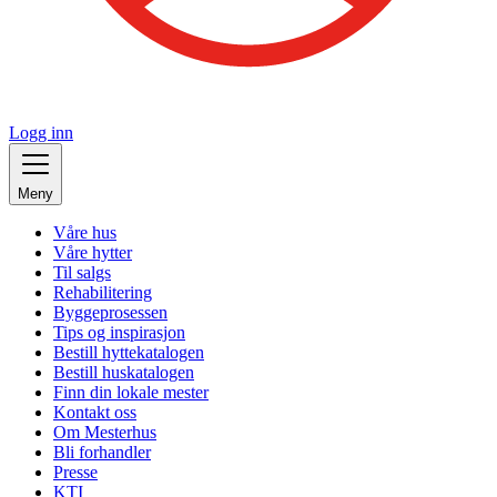
Logg inn
Meny
Våre hus
Våre hytter
Til salgs
Rehabilitering
Byggeprosessen
Tips og inspirasjon
Bestill hyttekatalogen
Bestill huskatalogen
Finn din lokale mester
Kontakt oss
Om Mesterhus
Bli forhandler
Presse
KTI