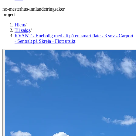
no-mesterhus-innlandetringsaker
project
Hjem
/
Til salgs
/
KVANT - Enebolig med alt på en smart flate - 3 sov - Carport
- Sentralt på Skreia - Flott utsikt