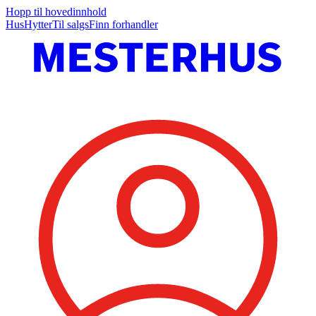
Hopp til hovedinnhold
Hus
Hytter
Til salgs
Finn forhandler