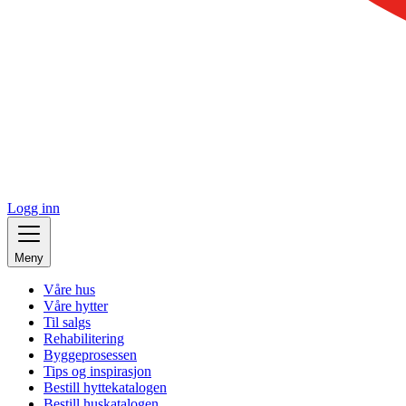
Logg inn
Meny
Våre hus
Våre hytter
Til salgs
Rehabilitering
Byggeprosessen
Tips og inspirasjon
Bestill hyttekatalogen
Bestill huskatalogen