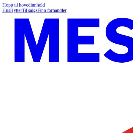
Hopp til hovedinnhold
Hus
Hytter
Til salgs
Finn forhandler