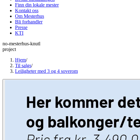
Finn din lokale mester
Kontakt oss
Om Mesterhus
Bli forhandler
Presse
KTI
no-mesterhus-knutl
project
Hjem
/
Til salgs
/
Leiligheter med 3 og 4 soverom