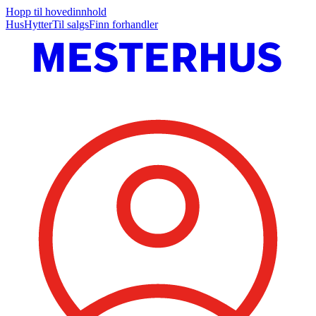
Hopp til hovedinnhold
Hus
Hytter
Til salgs
Finn forhandler