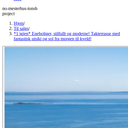
no-mesterhus-tonsb
project
Hjem
/
Til salgs
/
*1 igjen* Eneboliger, stilfullt og moderne! Takterrasse med
fantastisk utsikt og sol fra morgen til kveld!