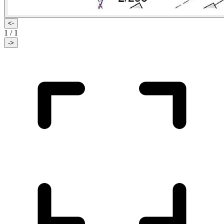
<-
1
/
1
->