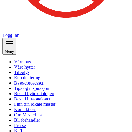
Logg inn
Meny
Våre hus
Våre hytter
Til salgs
Rehabilitering
Byggeprosessen
Tips og inspirasjon
Bestill hyttekatalogen
Bestill huskatalogen
Finn din lokale mester
Kontakt oss
Om Mesterhus
Bli forhandler
Presse
KTI