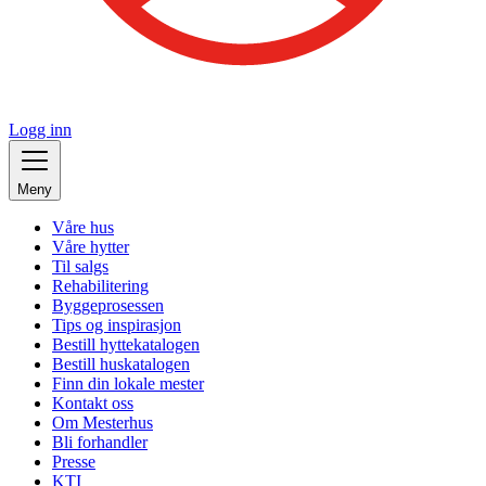
Logg inn
Meny
Våre hus
Våre hytter
Til salgs
Rehabilitering
Byggeprosessen
Tips og inspirasjon
Bestill hyttekatalogen
Bestill huskatalogen
Finn din lokale mester
Kontakt oss
Om Mesterhus
Bli forhandler
Presse
KTI