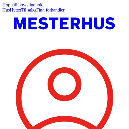
Hopp til hovedinnhold
Hus
Hytter
Til salgs
Finn forhandler