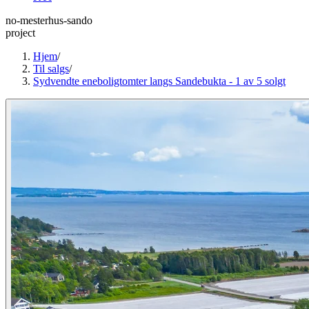
no-mesterhus-sando
project
Hjem
/
Til salgs
/
Sydvendte eneboligtomter langs Sandebukta - 1 av 5 solgt