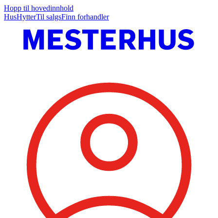
Hopp til hovedinnhold
Hus
Hytter
Til salgs
Finn forhandler