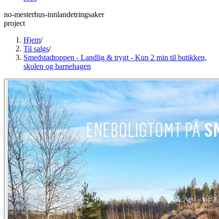
no-mesterhus-innlandetringsaker
project
Hjem
/
Til salgs
/
Smedstadtoppen - Landlig & trygt - Kun 2 min til butikken,
skolen og barnehagen