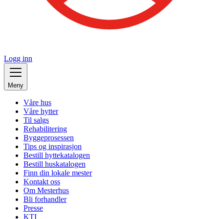
Logg inn
Meny
Våre hus
Våre hytter
Til salgs
Rehabilitering
Byggeprosessen
Tips og inspirasjon
Bestill hyttekatalogen
Bestill huskatalogen
Finn din lokale mester
Kontakt oss
Om Mesterhus
Bli forhandler
Presse
KTI