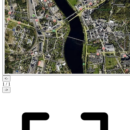
<-
1
/
1
->