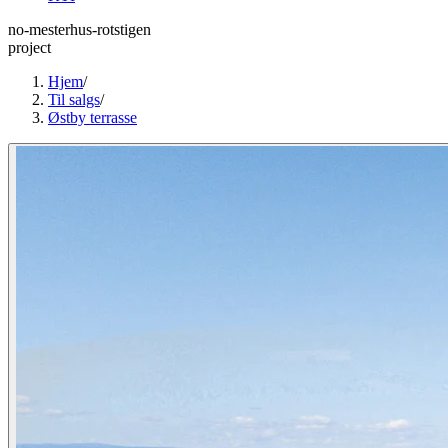
no-mesterhus-rotstigen
project
Hjem
/
Til salgs
/
Østby terrasse