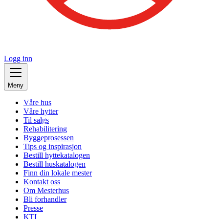
Logg inn
Meny
Våre hus
Våre hytter
Til salgs
Rehabilitering
Byggeprosessen
Tips og inspirasjon
Bestill hyttekatalogen
Bestill huskatalogen
Finn din lokale mester
Kontakt oss
Om Mesterhus
Bli forhandler
Presse
KTI