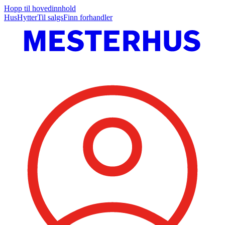
Hopp til hovedinnhold
Hus
Hytter
Til salgs
Finn forhandler