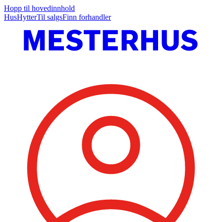
Hopp til hovedinnhold
Hus
Hytter
Til salgs
Finn forhandler