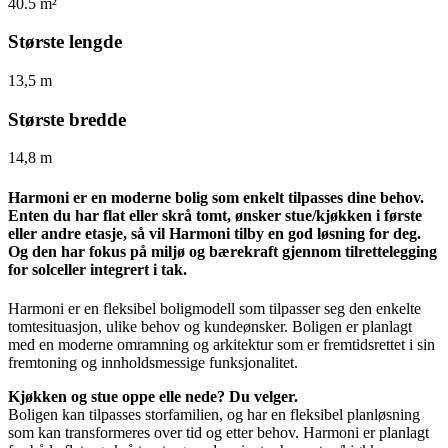
40.5 m²
Største lengde
13,5 m
Største bredde
14,8 m
Harmoni er en moderne bolig som enkelt tilpasses dine behov.
Enten du har flat eller skrå tomt, ønsker stue/kjøkken i første
eller andre etasje, så vil Harmoni tilby en god løsning for deg.
Og den har fokus på miljø og bærekraft gjennom tilrettelegging
for solceller integrert i tak.
Harmoni er en fleksibel boligmodell som tilpasser seg den enkelte
tomtesituasjon, ulike behov og kundeønsker. Boligen er planlagt
med en moderne omramning og arkitektur som er fremtidsrettet i sin
fremtoning og innholdsmessige funksjonalitet.
Kjøkken og stue oppe elle nede? Du velger.
Boligen kan tilpasses storfamilien, og har en fleksibel planløsning
som kan transformeres over tid og etter behov. Harmoni er planlagt