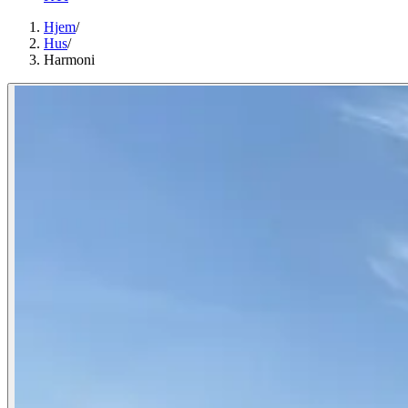
Hjem
/
Hus
/
Harmoni