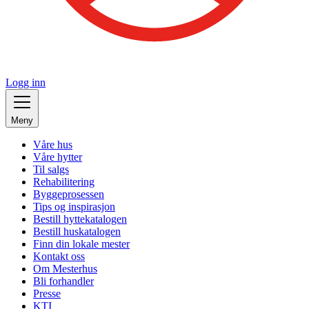
Logg inn
Meny
Våre hus
Våre hytter
Til salgs
Rehabilitering
Byggeprosessen
Tips og inspirasjon
Bestill hyttekatalogen
Bestill huskatalogen
Finn din lokale mester
Kontakt oss
Om Mesterhus
Bli forhandler
Presse
KTI