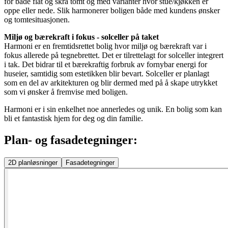
for både flat og skrå tomt og med varianter hvor stue/kjøkken er
oppe eller nede. Slik harmonerer boligen både med kundens ønsker
og tomtesituasjonen.
Miljø og bærekraft i fokus - solceller på taket
Harmoni er en fremtidsrettet bolig hvor miljø og bærekraft var i
fokus allerede på tegnebrettet. Det er tilrettelagt for solceller integrert
i tak. Det bidrar til et bærekraftig forbruk av fornybar energi for
huseier, samtidig som estetikken blir bevart. Solceller er planlagt
som en del av arkitekturen og blir dermed med på å skape utrykket
som vi ønsker å fremvise med boligen.
Harmoni er i sin enkelhet noe annerledes og unik. En bolig som kan
bli et fantastisk hjem for deg og din familie.
Plan- og fasadetegninger:
2D
planløsninger
Fasadetegninger