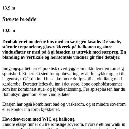
13,9 m
Største bredde
10,0 m
Drøbak er et moderne hus med en særegen fasade. De smale,
stående trepanelene, glassrekkverk på balkonen og store
vindusflater er med på å gi fasaden et uttrykk med særpreg. En
blanding av vertikale og horisontale vinduer gir fine detaljer.
Inngangspartiet har et praktisk overbygg som inkluderer en romslig
sportsbod. Et perfekt sted for oppbevaring av alt fra sykler og ski til
hageutstyr. Går du inn i huset kommer du først til et vindfang med
garderobe. Deretter ledes du inn i det store, åpne oppholdsrommet
som har kombinert stue- og kjøkkenløsning. Fra spiseplassen har du
flott utsyn gjennom store vindusflater.
Etasjen har også kombinert bad og vaskerom, og et mindre soverom
eller kontor inn forbi kjøkkenet.
Hovedsoverom med WIC og balkong
I andre etasje finner du tre romslige soverom, hvorav ett har walk-in-