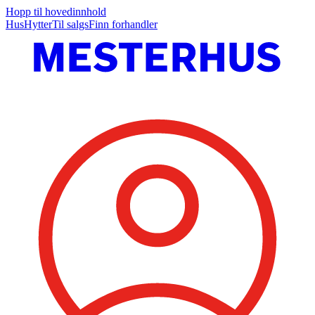
Hopp til hovedinnhold
Hus
Hytter
Til salgs
Finn forhandler