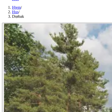
Hjem
/
Hus
/
Drøbak