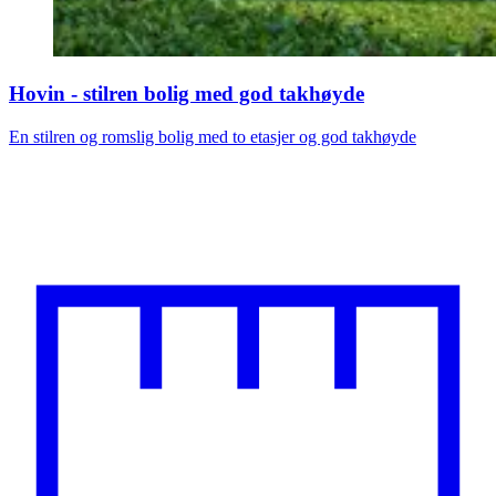
Hovin - stilren bolig med god takhøyde
En stilren og romslig bolig med to etasjer og god takhøyde