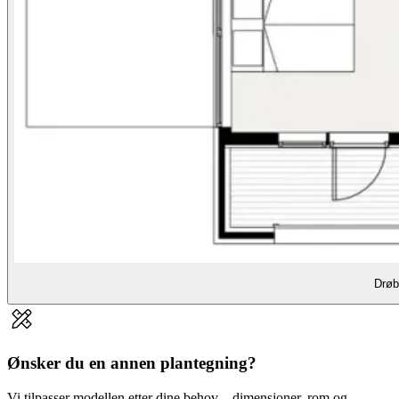
Drøb
Ønsker du en annen plantegning?
Vi tilpasser modellen etter dine behov – dimensjoner, rom og