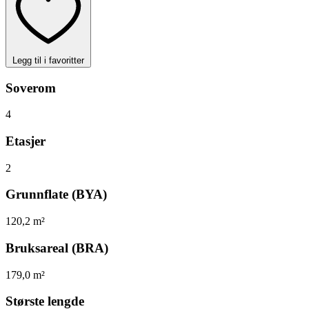
Legg til i favoritter
Soverom
4
Etasjer
2
Grunnflate (BYA)
120,2 m²
Bruksareal (BRA)
179,0 m²
Største lengde