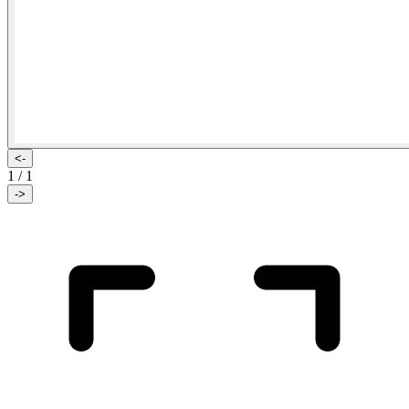
<-
1
/
1
->