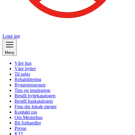
Logg inn
Meny
Våre hus
Våre hytter
Til salgs
Rehabilitering
Byggeprosessen
Tips og inspirasjon
Bestill hyttekatalogen
Bestill huskatalogen
Finn din lokale mester
Kontakt oss
Om Mesterhus
Bli forhandler
Presse
KTI