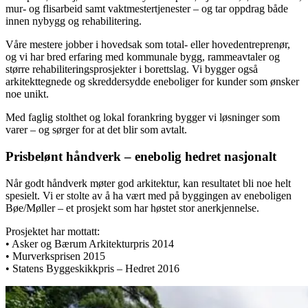
mur- og flisarbeid samt vaktmestertjenester – og tar oppdrag både
innen nybygg og rehabilitering.
Våre mestere jobber i hovedsak som total- eller hovedentreprenør,
og vi har bred erfaring med kommunale bygg, rammeavtaler og
større rehabiliteringsprosjekter i borettslag. Vi bygger også
arkitekttegnede og skreddersydde eneboliger for kunder som ønsker
noe unikt.
Med faglig stolthet og lokal forankring bygger vi løsninger som
varer – og sørger for at det blir som avtalt.
Prisbelønt håndverk – enebolig hedret nasjonalt
Når godt håndverk møter god arkitektur, kan resultatet bli noe helt
spesielt. Vi er stolte av å ha vært med på byggingen av eneboligen
Bøe/Møller – et prosjekt som har høstet stor anerkjennelse.
Prosjektet har mottatt:
• Asker og Bærum Arkitekturpris 2014
• Murverksprisen 2015
• Statens Byggeskikkpris – Hedret 2016