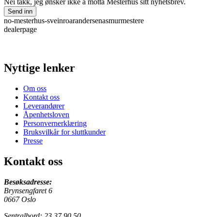
Nei takk, jeg ønsker ikke å motta Mesterhus sitt nyhetsbrev.
Send inn
no-mesterhus-sveinroarandersenasmurmestere
dealerpage
Nyttige lenker
Om oss
Kontakt oss
Leverandører
Åpenhetsloven
Personvernerklæring
Bruksvilkår for sluttkunder
Presse
Kontakt oss
Besøksadresse:
Brynsengfaret 6
0667 Oslo
Sentralbord: 23 37 90 50