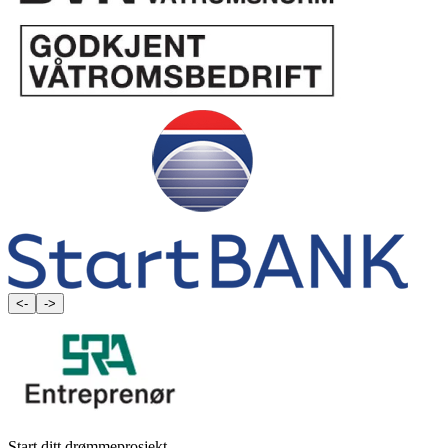
<-
->
Start ditt drømmeprosjekt