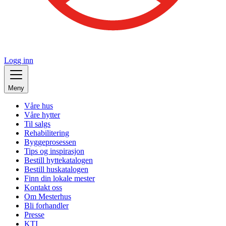
Logg inn
Meny
Våre hus
Våre hytter
Til salgs
Rehabilitering
Byggeprosessen
Tips og inspirasjon
Bestill hyttekatalogen
Bestill huskatalogen
Finn din lokale mester
Kontakt oss
Om Mesterhus
Bli forhandler
Presse
KTI