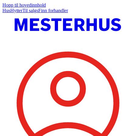
Hopp til hovedinnhold
Hus
Hytter
Til salgs
Finn forhandler