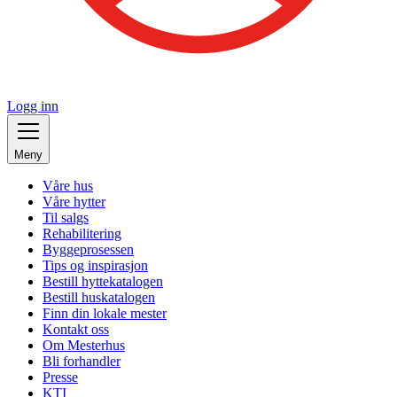
Logg inn
Meny
Våre hus
Våre hytter
Til salgs
Rehabilitering
Byggeprosessen
Tips og inspirasjon
Bestill hyttekatalogen
Bestill huskatalogen
Finn din lokale mester
Kontakt oss
Om Mesterhus
Bli forhandler
Presse
KTI