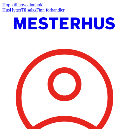
Hopp til hovedinnhold
Hus
Hytter
Til salgs
Finn forhandler