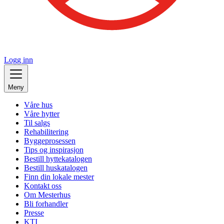
Logg inn
Meny
Våre hus
Våre hytter
Til salgs
Rehabilitering
Byggeprosessen
Tips og inspirasjon
Bestill hyttekatalogen
Bestill huskatalogen
Finn din lokale mester
Kontakt oss
Om Mesterhus
Bli forhandler
Presse
KTI