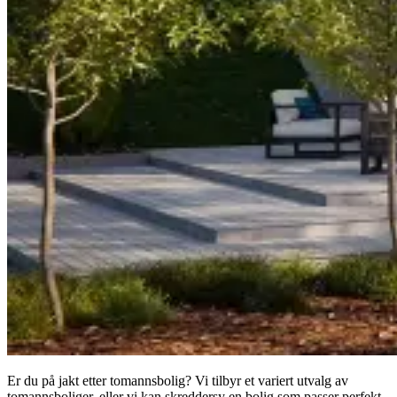
Er du på jakt etter tomannsbolig? Vi tilbyr et variert utvalg av
tomannsboliger, eller vi kan skreddersy en bolig som passer perfekt