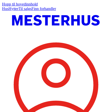
Hopp til hovedinnhold
Hus
Hytter
Til salgs
Finn forhandler