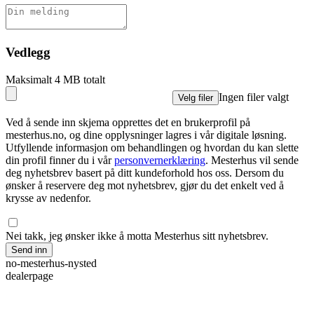
Vedlegg
Maksimalt 4 MB totalt
Ingen filer valgt
Velg filer
Ved å sende inn skjema opprettes det en brukerprofil på
mesterhus.no, og dine opplysninger lagres i vår digitale løsning.
Utfyllende informasjon om behandlingen og hvordan du kan slette
din profil finner du i vår
personvernerklæring
. Mesterhus vil sende
deg nyhetsbrev basert på ditt kundeforhold hos oss. Dersom du
ønsker å reservere deg mot nyhetsbrev, gjør du det enkelt ved å
krysse av nedenfor.
Nei takk, jeg ønsker ikke å motta Mesterhus sitt nyhetsbrev.
Send inn
no-mesterhus-nysted
dealerpage