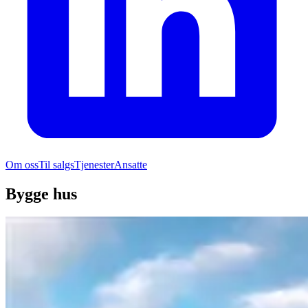
Om oss
Til salgs
Tjenester
Ansatte
Bygge hus