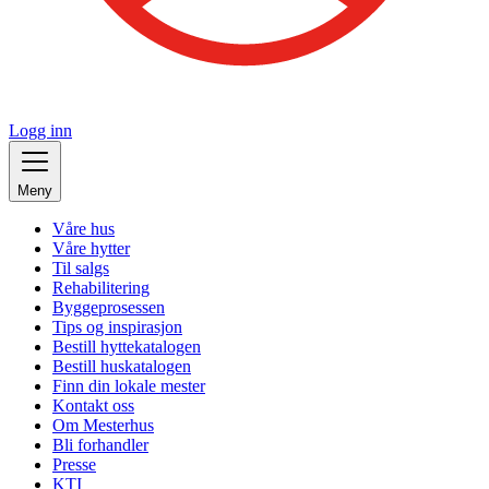
Logg inn
Meny
Våre hus
Våre hytter
Til salgs
Rehabilitering
Byggeprosessen
Tips og inspirasjon
Bestill hyttekatalogen
Bestill huskatalogen
Finn din lokale mester
Kontakt oss
Om Mesterhus
Bli forhandler
Presse
KTI