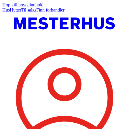
Hopp til hovedinnhold
Hus
Hytter
Til salgs
Finn forhandler