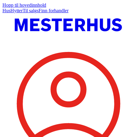
Hopp til hovedinnhold
Hus
Hytter
Til salgs
Finn forhandler