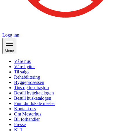
Logg inn
Meny
Våre hus
Våre hytter
Til salgs
Rehabilitering
Byggeprosessen
Tips og inspirasjon
Bestill hyttekatalogen
Bestill huskatalogen
Finn din lokale mester
Kontakt oss
Om Mesterhus
Bli forhandler
Presse
KTI