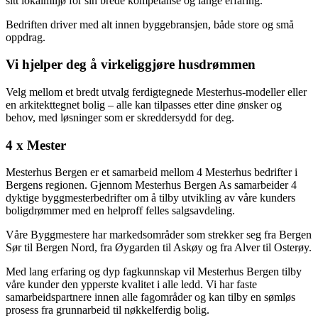
sitt lokalmiljø for sin brede kompetanse og lange erfaring.
Bedriften driver med alt innen byggebransjen, både store og små
oppdrag.
Vi hjelper deg å virkeliggjøre husdrømmen
Velg mellom et bredt utvalg ferdigtegnede Mesterhus-modeller eller
en arkitekttegnet bolig – alle kan tilpasses etter dine ønsker og
behov, med løsninger som er skreddersydd for deg.
4 x Mester
Mesterhus Bergen er et samarbeid mellom 4 Mesterhus bedrifter i
Bergens regionen. Gjennom Mesterhus Bergen As samarbeider 4
dyktige byggmesterbedrifter om å tilby utvikling av våre kunders
boligdrømmer med en helproff felles salgsavdeling.
Våre Byggmestere har markedsområder som strekker seg fra Bergen
Sør til Bergen Nord, fra Øygarden til Askøy og fra Alver til Osterøy.
Med lang erfaring og dyp fagkunnskap vil Mesterhus Bergen tilby
våre kunder den ypperste kvalitet i alle ledd. Vi har faste
samarbeidspartnere innen alle fagområder og kan tilby en sømløs
prosess fra grunnarbeid til nøkkelferdig bolig.