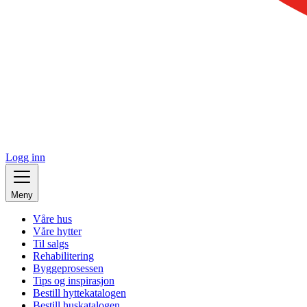
Logg inn
Meny
Våre hus
Våre hytter
Til salgs
Rehabilitering
Byggeprosessen
Tips og inspirasjon
Bestill hyttekatalogen
Bestill huskatalogen