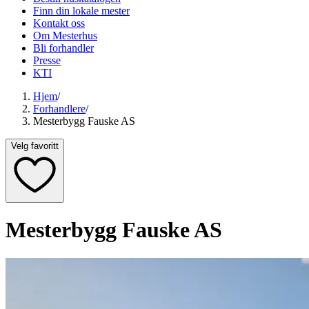
Finn din lokale mester
Kontakt oss
Om Mesterhus
Bli forhandler
Presse
KTI
Hjem
/
Forhandlere
/
Mesterbygg Fauske AS
Velg favoritt
Mesterbygg Fauske AS