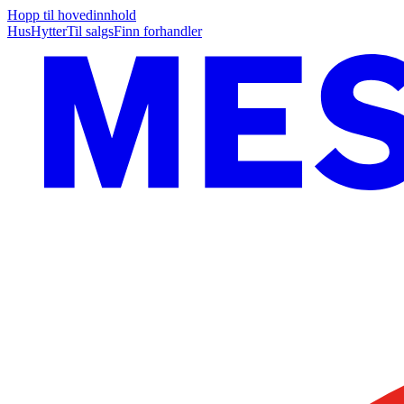
Hopp til hovedinnhold
Hus
Hytter
Til salgs
Finn forhandler