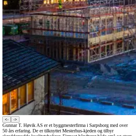
<-
->
Gunnar T. Høvik AS er et byggmesterfirma i Sarpsborg med over
50 års erfaring. De er tilknyttet Mesterhus-kjeden og tilbyr