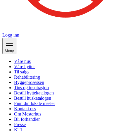
Logg inn
Meny
Våre hus
Våre hytter
Til salgs
Rehabilitering
Byggeprosessen
Tips og inspirasjon
Bestill hyttekatalogen
Bestill huskatalogen
Finn din lokale mester
Kontakt oss
Om Mesterhus
Bli forhandler
Presse
KTI