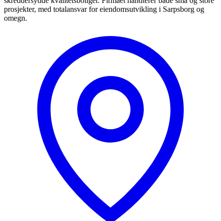
skreddersydde kvalitetsboliger. Firmaet håndterer både små og store
prosjekter, med totalansvar for eiendomsutvikling i Sarpsborg og
omegn.