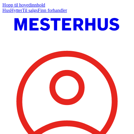
Hopp til hovedinnhold
Hus
Hytter
Til salgs
Finn forhandler