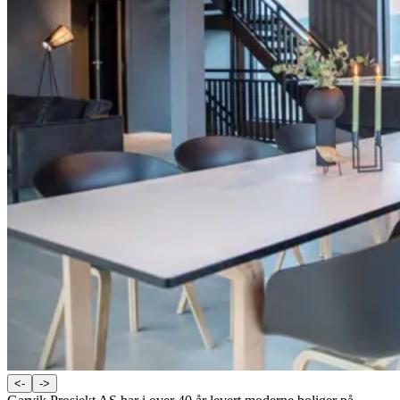
<-
->