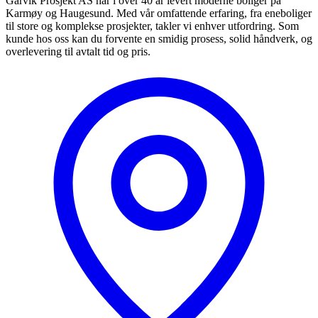
Garvik Prosjekt AS har i over 40 år levert moderne boliger på
Karmøy og Haugesund. Med vår omfattende erfaring, fra eneboliger
til store og komplekse prosjekter, takler vi enhver utfordring. Som
kunde hos oss kan du forvente en smidig prosess, solid håndverk, og
overlevering til avtalt tid og pris.