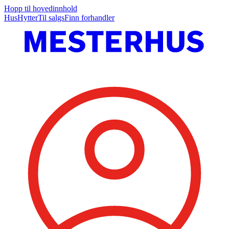
Hopp til hovedinnhold
Hus
Hytter
Til salgs
Finn forhandler