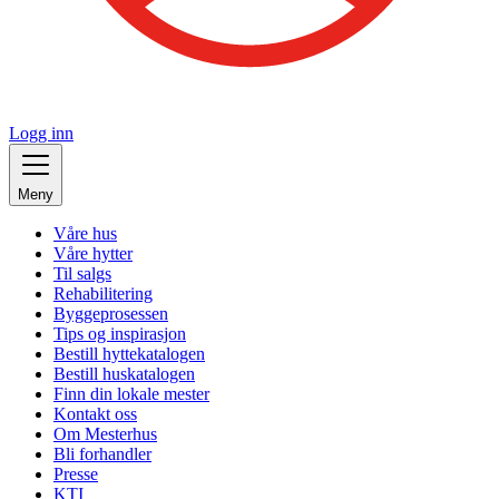
Logg inn
Meny
Våre hus
Våre hytter
Til salgs
Rehabilitering
Byggeprosessen
Tips og inspirasjon
Bestill hyttekatalogen
Bestill huskatalogen
Finn din lokale mester
Kontakt oss
Om Mesterhus
Bli forhandler
Presse
KTI