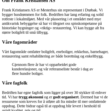
Om Frank Kristiansen AS
Frank Kristiansen AS er Mesterhus sin representant i Drøbak. Vi
bygger husdrømmen for folk. Bedriften har lang erfaring og solid
rotfeste i lokalmiljøet. Med vår plassering i et området med mye
antikvarisk bebyggelse så har vi tilegnet oss spisskompetanse på
historiske bygninger og «riktig» restaurering. Vi kan bygge alt fra
større boligfelt til små tilbygg.
Våre fagområder
Vårt fagområde omfatter boligfelt, eneboliger, rekkehus, barnehager,
restaurering samt rehabilitering av både borettslag og enkeltbygg.
Gjennom flere år har vi opparbeidet gode
kunderelasjoner, og vår referanseliste består i dag av
flere hundre boliger.
Våre fagfolk
Bedriften har egne fagfolk som ligger på over 30 stykker til enhver
tid. Vi har
trygg økonomi
og er
godt organisert
. Dermed har vi de
ressursene som kreves for å utføre alt fra mindre til mer omfattende
oppdrag. Dette bidrar også til at oppdrag blir levert i henhold til
avtalt kvalitet, pris og tid.