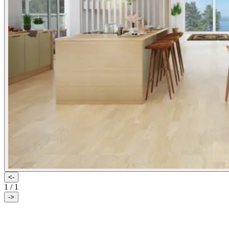
<-
1
/
1
->