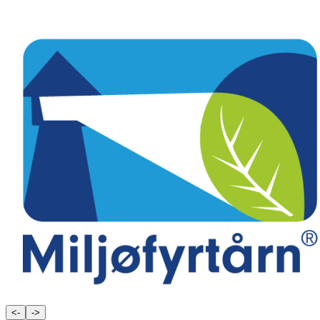
<-
->