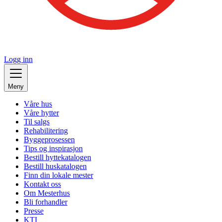
Logg inn
Meny
Våre hus
Våre hytter
Til salgs
Rehabilitering
Byggeprosessen
Tips og inspirasjon
Bestill hyttekatalogen
Bestill huskatalogen
Finn din lokale mester
Kontakt oss
Om Mesterhus
Bli forhandler
Presse
KTI