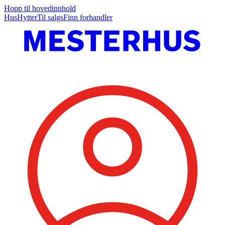
Hopp til hovedinnhold
Hus
Hytter
Til salgs
Finn forhandler