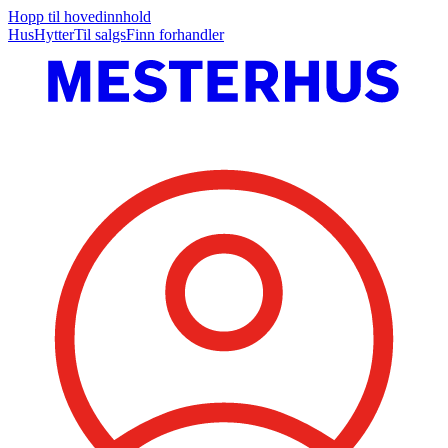
Hopp til hovedinnhold
Hus
Hytter
Til salgs
Finn forhandler