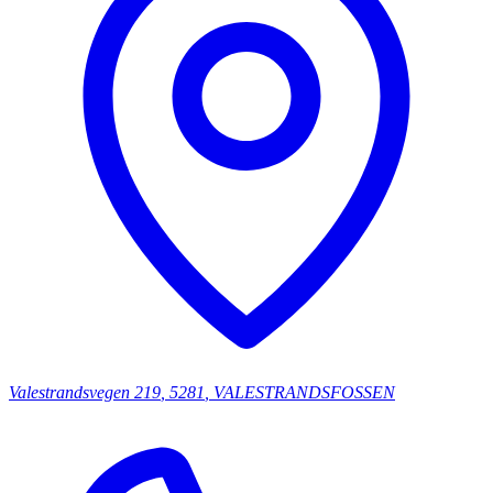
Valestrandsvegen
219
,
5281
,
VALESTRANDSFOSSEN