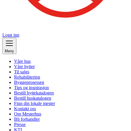
Logg inn
Meny
Våre hus
Våre hytter
Til salgs
Rehabilitering
Byggeprosessen
Tips og inspirasjon
Bestill hyttekatalogen
Bestill huskatalogen
Finn din lokale mester
Kontakt oss
Om Mesterhus
Bli forhandler
Presse
KTI