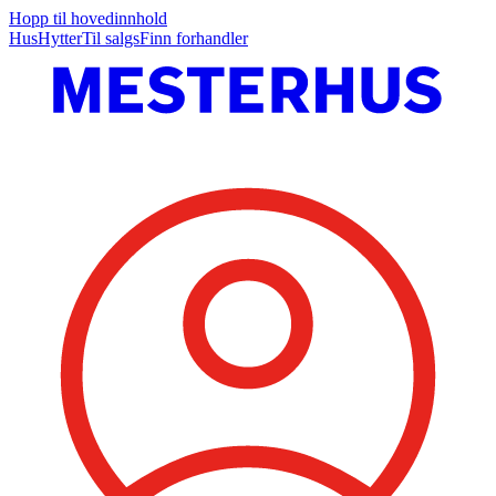
Hopp til hovedinnhold
Hus
Hytter
Til salgs
Finn forhandler