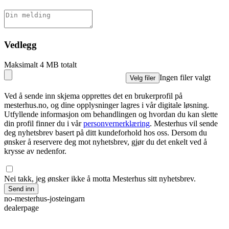
Vedlegg
Maksimalt 4 MB totalt
Ingen filer valgt
Velg filer
Ved å sende inn skjema opprettes det en brukerprofil på
mesterhus.no, og dine opplysninger lagres i vår digitale løsning.
Utfyllende informasjon om behandlingen og hvordan du kan slette
din profil finner du i vår
personvernerklæring
. Mesterhus vil sende
deg nyhetsbrev basert på ditt kundeforhold hos oss. Dersom du
ønsker å reservere deg mot nyhetsbrev, gjør du det enkelt ved å
krysse av nedenfor.
Nei takk, jeg ønsker ikke å motta Mesterhus sitt nyhetsbrev.
Send inn
no-mesterhus-josteingarn
dealerpage