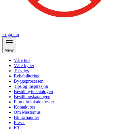
Logg inn
Meny
Våre hus
Våre hytter
Til salgs
Rehabilitering
Byggeprosessen
Tips og inspirasjon
Bestill hyttekatalogen
Bestill huskatalogen
Finn din lokale mester
Kontakt oss
Om Mesterhus
Bli forhandler
Presse
KTI