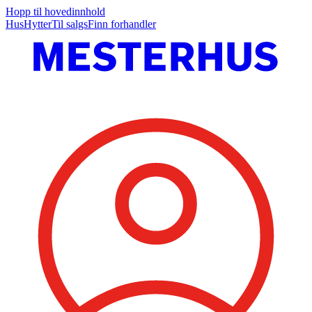
Hopp til hovedinnhold
Hus
Hytter
Til salgs
Finn forhandler