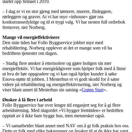
startet opp firmaet i 2019.
– I dag er vi en stor gjeng med tømrere, murere, flisleggere,
rørleggere og graver. At vi har mye «inhouse» gjør oss
konkurransedyktige og til et trygt valg. Vi har nesten full ordrebok
fremover, sier Norberg.
Mange vil energieffektivisere
Den siste tiden har Follo Byggservice jobbet mye med
rehabilitering. Norberg opplever at det er mange som vil ha
bedriftens tjenester om dagen.
– Stadig flere ønsker å etterisolere og gjøre boligen sin mer
energieffektiv. Vi har energirådgivere som hjelper folk med å finne
ut hva de bør oppgradere og vi kan også hjelpe kunder å søke
Enova-støtte til jobben. I Mesterhus er vi godt skodd for å satse
videre på rehabilitering og energieffektivisering, sier Norberg og
viser blant annet til Mesterhus sin satsing «
Grønn Start
».
Ønsker å få flere i arbeid
Follo Byggservice har over lengre tid engasjert seg for å gi flere
arbeidstrening. Med slagordet «Vi bygger fremtiden» er bedriften
opptatt av å ikke bare bygge hus, men mennesker også.
– Vi samarbeider blant annet med NAV om å gi folk praksis hos oss.
Dette er folk med ulike bakgrunner og årsaker til at de ikke har vært