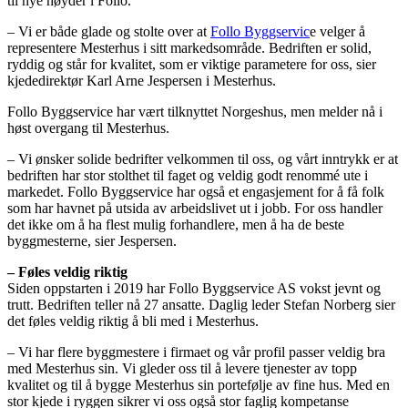
til nye høyder i Follo.
– Vi er både glade og stolte over at
Follo Byggservic
e velger å
representere Mesterhus i sitt markedsområde. Bedriften er solid,
ryddig og står for kvalitet, som er viktige parametere for oss, sier
kjededirektør Karl Arne Jespersen i Mesterhus.
Follo Byggservice har vært tilknyttet Norgeshus, men melder nå i
høst overgang til Mesterhus.
– Vi ønsker solide bedrifter velkommen til oss, og vårt inntrykk er at
bedriften har stor stolthet til faget og veldig godt renommé ute i
markedet. Follo Byggservice har også et engasjement for å få folk
som har havnet på utsida av arbeidslivet ut i jobb. For oss handler
det ikke om å ha flest mulig forhandlere, men å ha de beste
byggmesterne, sier Jespersen.
– Føles veldig riktig
Siden oppstarten i 2019 har Follo Byggservice AS vokst jevnt og
trutt. Bedriften teller nå 27 ansatte. Daglig leder Stefan Norberg sier
det føles veldig riktig å bli med i Mesterhus.
– Vi har flere byggmestere i firmaet og vår profil passer veldig bra
med Mesterhus sin. Vi gleder oss til å levere tjenester av topp
kvalitet og til å bygge Mesterhus sin portefølje av fine hus. Med en
stor kjede i ryggen sikrer vi oss også stor faglig kompetanse