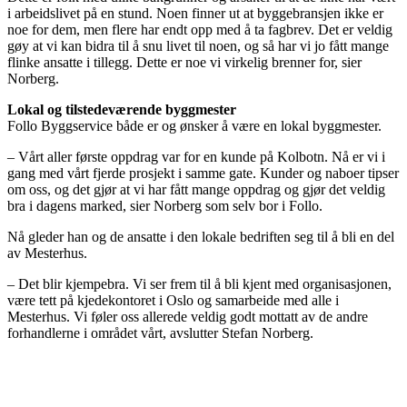
i arbeidslivet på en stund. Noen finner ut at byggebransjen ikke er
noe for dem, men flere har endt opp med å ta fagbrev. Det er veldig
gøy at vi kan bidra til å snu livet til noen, og så har vi jo fått mange
flinke ansatte i tillegg. Dette er noe vi virkelig brenner for, sier
Norberg.
Lokal og tilstedeværende byggmester
Follo Byggservice både er og ønsker å være en lokal byggmester.
– Vårt aller første oppdrag var for en kunde på Kolbotn. Nå er vi i
gang med vårt fjerde prosjekt i samme gate. Kunder og naboer tipser
om oss, og det gjør at vi har fått mange oppdrag og gjør det veldig
bra i dagens marked, sier Norberg som selv bor i Follo.
Nå gleder han og de ansatte i den lokale bedriften seg til å bli en del
av Mesterhus.
– Det blir kjempebra. Vi ser frem til å bli kjent med organisasjonen,
være tett på kjedekontoret i Oslo og samarbeide med alle i
Mesterhus. Vi føler oss allerede veldig godt mottatt av de andre
forhandlerne i området vårt, avslutter Stefan Norberg.