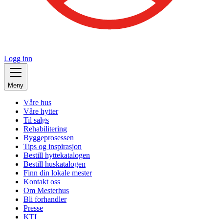
Logg inn
Meny
Våre hus
Våre hytter
Til salgs
Rehabilitering
Byggeprosessen
Tips og inspirasjon
Bestill hyttekatalogen
Bestill huskatalogen
Finn din lokale mester
Kontakt oss
Om Mesterhus
Bli forhandler
Presse
KTI