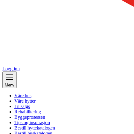
Logg inn
Meny
Våre hus
Våre hytter
Til salgs
Rehabilitering
Byggeprosessen
Tips og inspirasjon
Bestill hyttekatalogen
Bestill huskatalogen