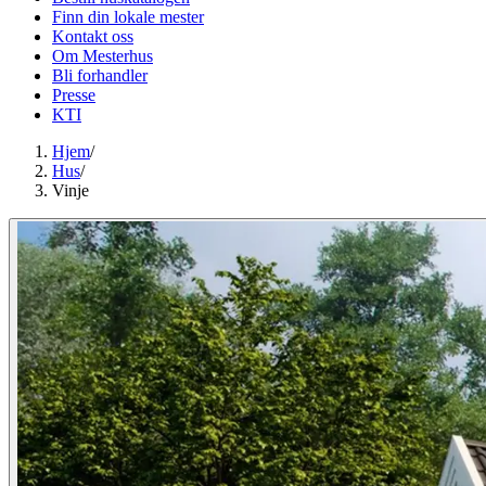
Finn din lokale mester
Kontakt oss
Om Mesterhus
Bli forhandler
Presse
KTI
Hjem
/
Hus
/
Vinje