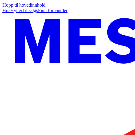
Hopp til hovedinnhold
Hus
Hytter
Til salgs
Finn forhandler