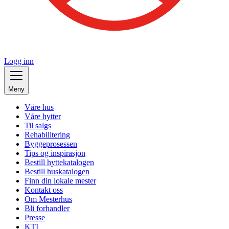
Logg inn
Meny
Våre hus
Våre hytter
Til salgs
Rehabilitering
Byggeprosessen
Tips og inspirasjon
Bestill hyttekatalogen
Bestill huskatalogen
Finn din lokale mester
Kontakt oss
Om Mesterhus
Bli forhandler
Presse
KTI