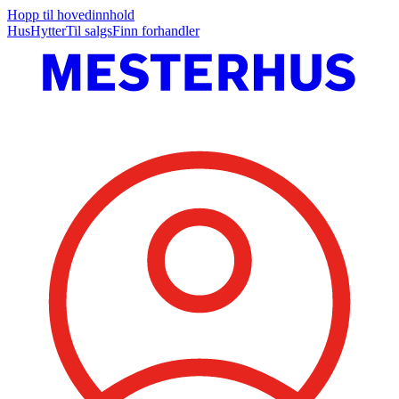
Hopp til hovedinnhold
Hus
Hytter
Til salgs
Finn forhandler