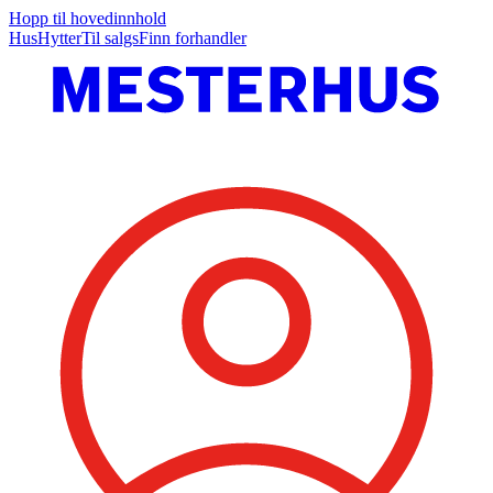
Hopp til hovedinnhold
Hus
Hytter
Til salgs
Finn forhandler