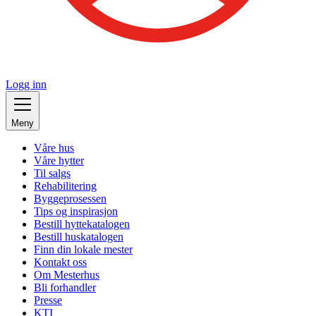
Logg inn
Meny
Våre hus
Våre hytter
Til salgs
Rehabilitering
Byggeprosessen
Tips og inspirasjon
Bestill hyttekatalogen
Bestill huskatalogen
Finn din lokale mester
Kontakt oss
Om Mesterhus
Bli forhandler
Presse
KTI