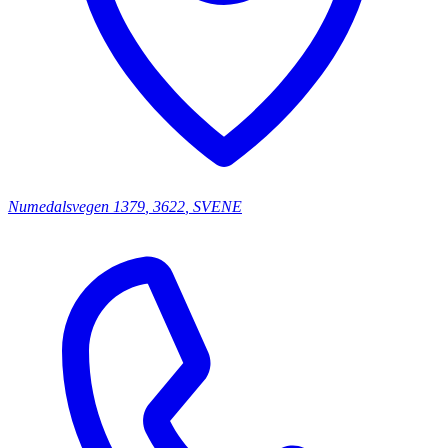
Numedalsvegen
1379
,
3622
,
SVENE