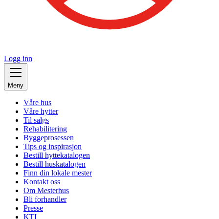
Logg inn
Meny
Våre hus
Våre hytter
Til salgs
Rehabilitering
Byggeprosessen
Tips og inspirasjon
Bestill hyttekatalogen
Bestill huskatalogen
Finn din lokale mester
Kontakt oss
Om Mesterhus
Bli forhandler
Presse
KTI