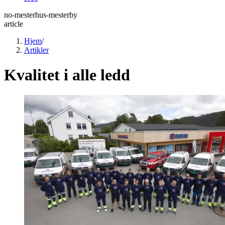
no-mesterhus-mesterby
article
Hjem
/
Artikler
Kvalitet i alle ledd