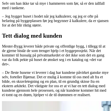
Selv om han ikke tar så mye i hammeren som før, så er den iallfall
med i tankene.
– Jeg bygger huset i hodet når jeg kalkulerer, og jeg er ofte på
befaring på byggeplassen før jeg begynner å kalkulere, da er sjansen
for at det blir riktig større.
Tett dialog med kunden
Mester-Bygg leverer både private og offentlige bygg, i tillegg til at
de gjerne bistår de som trenger hjelp i et byggeprosjekt. Når det
kommer til hussalg på privatmarkedet er det ikke som det en gang
var da folk pekte på huset de ønsket seg i en katalog og «det var
det».
– De fleste husene vi leverer i dag har kundene påvirket ganske mye
selv, forteller Bjørnar. Det er mulig å komme til oss med alt fra et
bilde, en skravletegning og en plan, til en grundig skisse fra en
ekstern arkitekt. Det viktigste for oss er at vi har en tett dialog med
kundene gjennom hele prosessen, og når kundene kommer hit med
ei tomt og en drøm, hjelper vi de til drømmen er realisert.