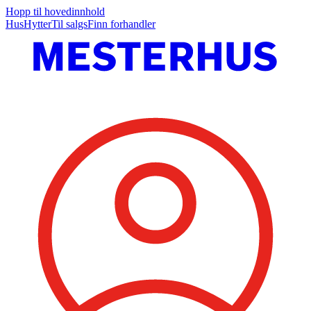
Hopp til hovedinnhold
Hus
Hytter
Til salgs
Finn forhandler